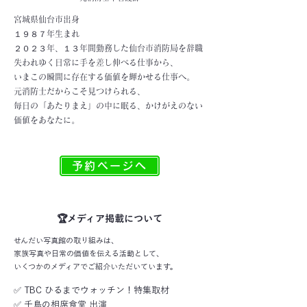
宮城県仙台市出身
１９８７年生まれ
２０２３年、１３年間勤務した仙台市消防局を辞職
失われゆく日常に手を差し伸べる仕事から、
いまこの瞬間に存在する価値を輝かせる仕事へ。
元消防士だからこそ見つけられる、
毎日の「あたりまえ」の中に眠る、かけがえのない
価値をあなたに。
予約ページへ
🏆メディア掲載について
せんだい写真館の取り組みは、
家族写真や日常の価値を伝える活動として、
いくつかのメディアでご紹介いただいています。
✅ TBC ひるまでウォッチン！特集取材
✅ 千鳥の相席食堂 出演