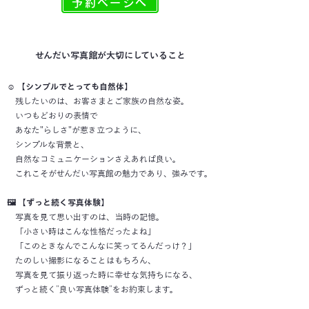
予約ページへ
せんだい写真館が大切にしていること
☺️ 【シンプルでとっても自然体】
残したいのは、お客さまとご家族の自然な姿。
いつもどおりの表情で
あなた"らしさ"が惹き立つように、
シンプルな背景と、
自然なコミュニケーションさえあれば良い
。
これこそがせんだい写真館の魅力であり、強みです。
🖼️ 【ずっと続く写真体験】
写真を見て思い出すのは、当時の記憶。
「小さい時はこんな性格だったよね」
「このときなんでこんなに笑ってるんだっけ？」
たのしい撮影になることはもちろん、
写真を見て振り返った時に
幸せな気持ちになる、
ずっと続く”良い写真体験”をお約束します。