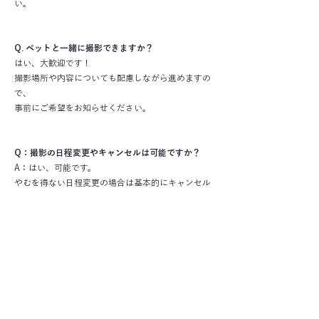
い。
Q. ペットと一緒に撮影できますか？
はい、大歓迎です！
撮影場所や内容についても配慮しながら進めますの
で、
事前にご希望をお知らせください。
Q：撮影の日程変更やキャンセルは可能ですか？
A：はい、可能です。
やむを得ない日程変更の場合は基本的にキャンセル
料はいただきません。
キャンセルの場合は下記のキャンセルポリシーに基
づきキャンセル料を申し受けます​
3日前〜当日（連絡あり） お申し込み料金の30％​
​連絡なし お申し込み料金の100％
なお、日程変更に関しては撮影スケジュールの都合
上、ご希望に沿えない場合もありますので、お早め
のご連絡をお願いいたします。