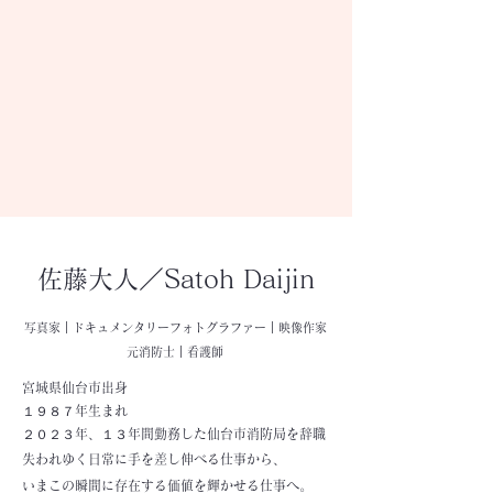
​佐藤大人／Satoh Daijin
​写真家｜ドキュメンタリーフォトグラファー｜映像作家
​元消防士｜看護師
宮城県仙台市出身
１９８７年生まれ
２０２３年、１３年間勤務した仙台市消防局を辞職
失われゆく日常に手を差し伸べる仕事から、
いまこの瞬間に存在する価値を輝かせる仕事へ。