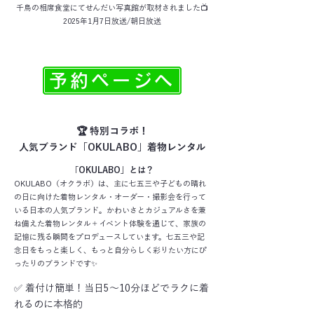
千鳥の相席食堂にてせんだい写真館が取材されました📺
​2025年1月7日放送/朝日放送
予約ページへ
🏆 特別コラボ！
人気ブランド「OKULABO」着物レンタル
「OKULABO」とは？
OKULABO（オクラボ）は、主に七五三や子どもの晴れ
の日に向けた着物レンタル・オーダー・撮影会を行って
いる日本の人気ブランド。かわいさとカジュアルさを兼
ね備えた着物レンタル＋イベント体験を通じて、家族の
記憶に残る瞬間をプロデュースしています。七五三や記
念日をもっと楽しく、もっと自分らしく彩りたい方にぴ
ったりのブランドです✨
✅ 着付け簡単！当日5〜10分ほどでラクに着
れるのに本格的