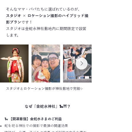
そんなママ・パパたちに選ばれているのが、
スタジオ × ロケーション撮影のハイブリッド撮
影プラン
です！
スタジオは金蛇水神社敷地内に期間限定で設営
します。
​スタジオとロケーション撮影が神社敷地で完結✨
なぜ「金蛇水神社」🐍⛩️？
🐍
【開運最強】金蛇水さまのご利益
蛇を祀る神社での撮影で最強の開運効果