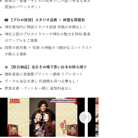
縁結び・金運・子どもの成長 のご利益で有名な東北
屈指のパワースポット
📸 【プロの技術】スタジオ品質 × 神聖な雰囲気
神社敷地内に特設スタジオ設営 移動の手間なし！
神社公認のプロカメラマンが神社の魅力を熟知 最高
のアングルをご提案
四季の自然美 × 和装 の神聖かつ絶妙なコントラスト
が映える撮影
💎
【即日納品】当日その場で思い出をお持ち帰り
撮影直後に高画質プリント＋額装 でプレゼント
データも当日お渡し 何週間も待つ必要なし！
家族全員・ペットも一緒に 追加料金なし