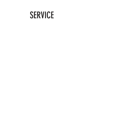
SERVICE
竣工写真撮影（外観・内観・ドローン空撮）
竣工PR動画（HP・営業資料用／SNS短尺）
写真＋動画のセット対応
料金：「ご予算・物件に応じてお見積り。お気軽に
ご相談ください」
​佐藤大人／Satoh Daijin
​写真家｜ドキュメンタリーフォトグラファー｜映像作家