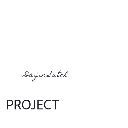
​Daijin Satoh
PROJECT