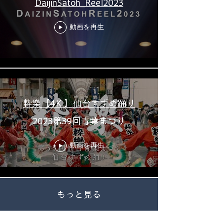
DaijinSatoh_Reel2023
動画を再生
粋樂【4K 】仙台すずめ踊り
2023第39回青葉まつり
動画を再生
もっと見る