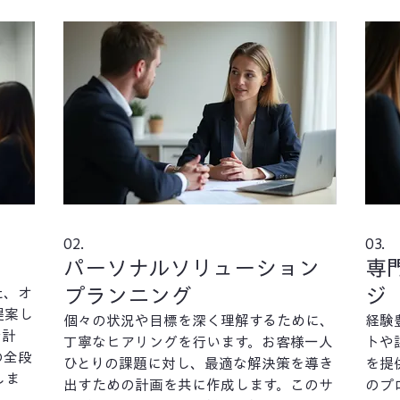
02.
03.
パーソナルソリューション
専
プランニング
ジ
た、オ
提案し
個々の状況や目標を深く理解するために、
経験
な計
丁寧なヒアリングを行います。お客様一人
トや
の全段
ひとりの課題に対し、最適な解決策を導き
を提
しま
出すための計画を共に作成します。このサ
のプ
様のビ